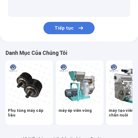
Thiết bị đóng bao thức ăn chăn nuôi
Máy xếp pallet tự động
Tiếp tục
máy nghiền búa cấp liệu
Máy nghiền thức ăn chăn nuôi
Danh Mục Của Chúng Tôi
Máy đùn thức ăn chăn nuôi
Dây chuyền sản xuất vảy ngô
Dây chuyền sản xuất thức ăn cho cá
Bulker nguồn cấp dữ liệu
Phụ tùng máy cấp
máy ép viên vòng
máy tạo viên t
liệu
chăn nuôi