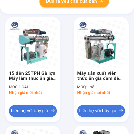
Đưa ra yêu cầu của bạn
15 đến 25TPH Gà lợn
Máy sản xuất viên
Máy làm thức ăn gia
thức ăn gia cầm dê
cầm Máy tạo hạt
508mm Máy nghiền
MOQ:
1 CÁI
MOQ:
1 bộ
thức ăn chăn nuôi
viên thức ăn gia cầm
Nhận giá mới nhất
Nhận giá mới nhất
cho nhà máy thức ăn
bằng thép không gỉ
chăn nuôi
Liên hệ với bây giờ
Liên hệ với bây giờ