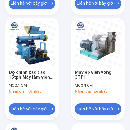
Liên hệ với bây giờ
Liên hệ với bây giờ
Độ chính xác cao
Máy ép viên vòng
15tph Máy làm viên
3TPH
thức ăn chăn nuôi
MOQ:
1 CÁI
MOQ:
1 CÁI
Viên thức ăn chăn
Nhận giá mới nhất
Nhận giá mới nhất
nuôi Vòng bi SKF
Liên hệ với bây giờ
Liên hệ với bây giờ