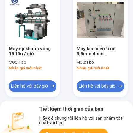
Máy ép khuôn vòng
Máy làm viên tròn
15 tấn / giờ
3,5mm 4mm
SZLH508 Tạo viên tự
MOQ:
1 bộ
MOQ:
1 bộ
động
Nhận giá mới nhất
Nhận giá mới nhất
Liên hệ với bây giờ
Liên hệ với bây giờ
Tiết kiệm thời gian của bạn
Hãy để chúng tôi liên hệ với sản phẩm tốt
nhất với bạn.