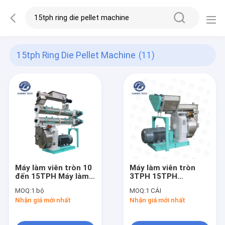
15tph Ring Die Pellet Machine
(11)
Máy làm viên tròn 10
Máy làm viên tròn
đến 15TPH Máy làm
3TPH 15TPH
thức ăn cho cá nổi
SZLH420 Máy làm
MOQ:
1 bộ
MOQ:
1 CÁI
Lạc đà
viên thỏ gia cầm
Nhận giá mới nhất
Nhận giá mới nhất