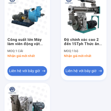
Công suất lớn Máy
Độ chính xác cao 2
làm viên động vật
đến 15Tph Thức ăn
8mm Máy làm viên
cho gia súc Quy trình
MOQ:
1 CÁI
MOQ:
1 bộ
thức ăn cho chó mèo
làm thức ăn gia súc
Nhận giá mới nhất
Nhận giá mới nhất
Liên hệ với bây giờ
Liên hệ với bây giờ
Nhà
các sản phẩm
Về chúng tôi