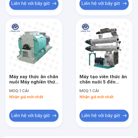
Liên hệ với bây giờ
Liên hệ với bây giờ
Máy xay thức ăn chăn
Máy tạo viên thức ăn
nuôi Máy nghiền thức
chăn nuôi 5 đến
ăn chăn nuôi
20TPH Máy nghiền
MOQ:
1 CÁI
MOQ:
1 CÁI
thức ăn chăn nuôi gia
Nhận giá mới nhất
Nhận giá mới nhất
cầm Ring Die 320mm
Liên hệ với bây giờ
Liên hệ với bây giờ