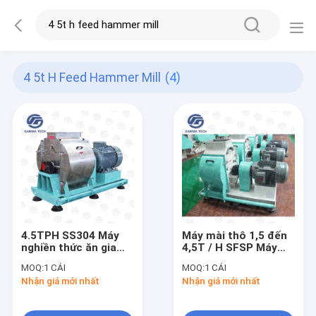
4 5t H Feed Hammer Mill
(4)
4.5TPH SS304 Máy
Máy mài thô 1,5 đến
nghiền thức ăn gia
4,5T / H SFSP Máy
súc Máy xay ngũ cốc
mài thô 675mm
MOQ:
1 CÁI
MOQ:
1 CÁI
gia cầm cho thức ăn
Nhận giá mới nhất
Nhận giá mới nhất
chăn nuôi gà