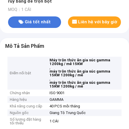
ruy băng để trộn bột
MOQ：1 CÁI
Giá tốt nhất
Liên hệ với bây giờ
Mô Tả Sản Phẩm
Máy trộn thức ăn gia súc gamma
1200kg / mẻ 15KW
,
máy trộn thức ăn gia súc gamma
Điểm nổi bật
15KW 1200kg / mẻ
,
máy trộn thức ăn gia súc gamma
15KW 1200kg / mẻ
Chứng nhận
ISO 9001
Hàng hiệu
GAMMA
Khả năng cung cấp
40 PCS mỗi tháng
Nguồn gốc
Giang Tô Trung Quốc
Số lượng đặt hàng
1 CÁI
tối thiểu